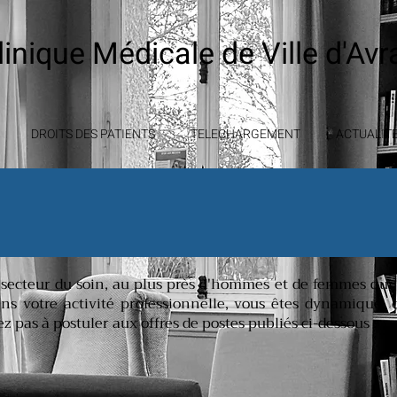
linique Médicale de Ville
d'Avr
DROITS DES PATIENTS
TELECHARGEMENT
ACTUALIT
e secteur du soin, au plus près d'hommes et de femmes qui 
ns votre activité professionnelle, vous êtes dynamique, 
z pas à postuler aux offres de postes publiés ci-dessous :