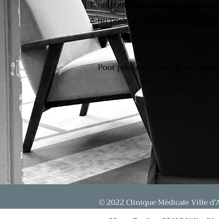
un poste d'infirmier(e) diplômé(e
un poste d'infirmier(e) diplômé(e
des postes d'ASH en CDD pour r
Pour postuler à l'un de ces poste
© 2022 Clinique Médicale Ville d'A