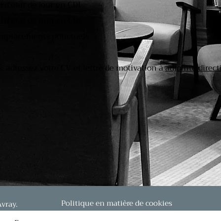
) d'état de jour en CDI
) d'état de nuit en CDI
emplacements ponctuels
s, adressez votre CV et lettre de motivation à
adjointe.dire
Politique en matière de cookies
vray.