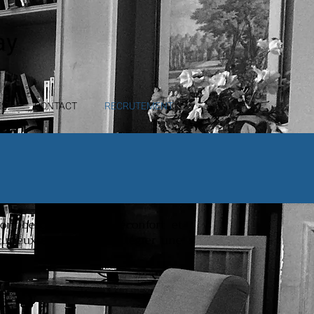
ay
ES
CONTACT
RECRUTEMENT
ont besoin d'aide, de réconfort et
curieux et souhaitez intégrer une