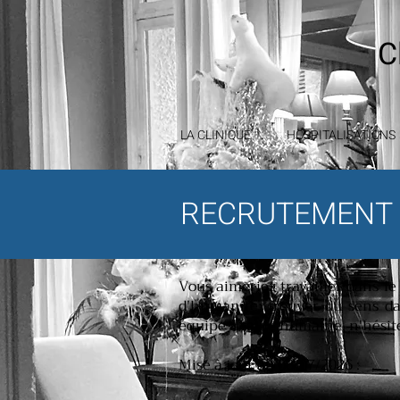
C
LA CLINIQUE
HOSPITALISATIONS
RECRUTEMENT
Vous aimeriez travailler dans l
d'humanité, trouver du sens da
équipe à taille humaine, n'hésite
Mise à jour au 08/07/2026 :