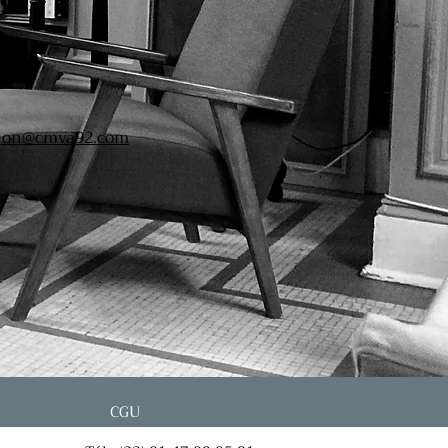
ction@cmva92.com
CGU