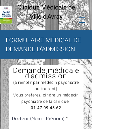
Clinique Médicale de
Ville
d'Avray
FORMULAIRE MEDICAL DE
DEMANDE D'ADMISSION
Demande médicale
d'admission
(à remplir par médecin
psychiatre
ou
traitant)
Vous préférez joindre un médecin
psychiatre de la clinique :
01.47.09.43.62
Docteur (Nom - Prénom)